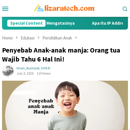
Skip
Mobile
to
Menu
content
Maag Dan Cara Mengatasinya
Special Content
Apa Itu IP Address? Pengert
Home
Edukasi
Pendidikan Anak
Penyebab Anak-anak manja: Orang tua
Wajib Tahu 6 Hal Ini!
Iman_Kurniadi, S.Pd.K
July 5, 2026
110 Views