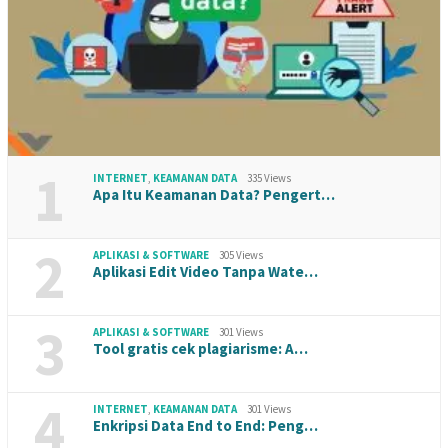
1
INTERNET
,
KEAMANAN DATA
335 Views
Apa Itu Keamanan Data? Pengert…
2
APLIKASI & SOFTWARE
305 Views
Aplikasi Edit Video Tanpa Wate…
3
APLIKASI & SOFTWARE
301 Views
Tool gratis cek plagiarisme: A…
4
INTERNET
,
KEAMANAN DATA
301 Views
Enkripsi Data End to End: Peng…