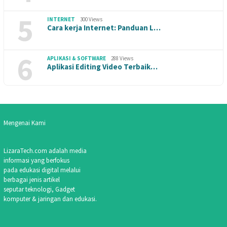
5
INTERNET
300 Views
Cara kerja Internet: Panduan L…
6
APLIKASI & SOFTWARE
288 Views
Aplikasi Editing Video Terbaik…
Mengenai Kami
LizaraTech.com adalah media
informasi yang berfokus
pada edukasi digital melalui
berbagai jenis artikel
seputar teknologi, Gadget
komputer & jaringan dan edukasi.