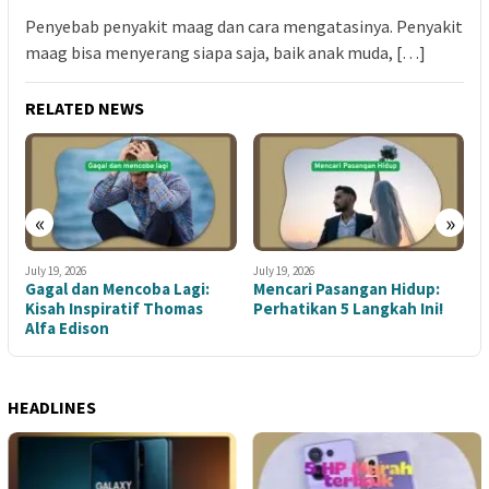
Penyebab penyakit maag dan cara mengatasinya. Penyakit
maag bisa menyerang siapa saja, baik anak muda, […]
RELATED NEWS
«
»
July 19, 2026
July 19, 2026
J
Gagal dan Mencoba Lagi:
Mencari Pasangan Hidup:
Kisah Inspiratif Thomas
Perhatikan 5 Langkah Ini!
d
Alfa Edison
t
HEADLINES