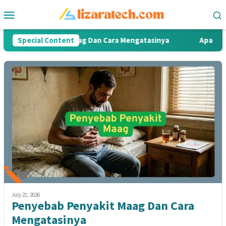
Skip
Mobile
to
Menu
content
bab Penyakit Maag Dan Cara Mengatasinya
Special Content
Apa Itu IP Ad
July 21, 2026
Penyebab Penyakit Maag Dan Cara
Mengatasinya