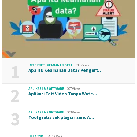
1
INTERNET
,
KEAMANAN DATA
336 Views
Apa Itu Keamanan Data? Pengert…
2
APLIKASI & SOFTWARE
307 Views
Aplikasi Edit Video Tanpa Wate…
3
APLIKASI & SOFTWARE
303 Views
Tool gratis cek plagiarisme: A…
INTERNET
302 Views