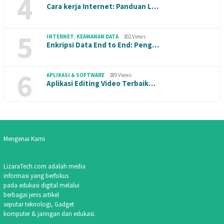
4
Cara kerja Internet: Panduan L…
5
INTERNET
,
KEAMANAN DATA
302 Views
Enkripsi Data End to End: Peng…
6
APLIKASI & SOFTWARE
289 Views
Aplikasi Editing Video Terbaik…
Mengenai Kami
LizaraTech.com adalah media
informasi yang berfokus
pada edukasi digital melalui
berbagai jenis artikel
seputar teknologi, Gadget
komputer & jaringan dan edukasi.