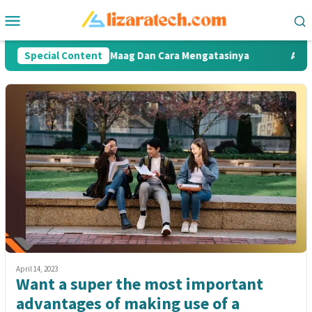
Skip
Mobile
to
Menu
content
enyebab Penyakit Maag Dan Cara Mengatasinya
Special Content
Apa Itu 
April 14, 2023
Want a super the most important
advantages of making use of a