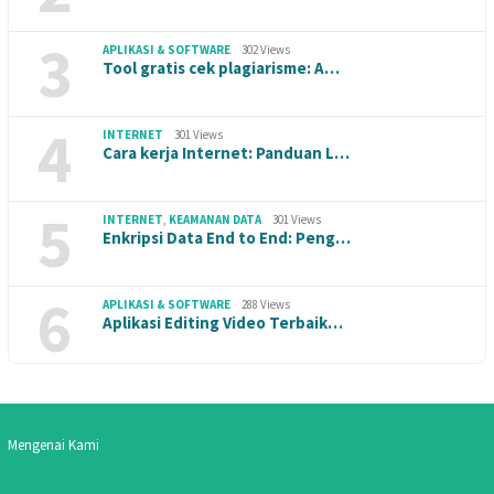
3
APLIKASI & SOFTWARE
302 Views
Tool gratis cek plagiarisme: A…
4
INTERNET
301 Views
Cara kerja Internet: Panduan L…
5
INTERNET
,
KEAMANAN DATA
301 Views
Enkripsi Data End to End: Peng…
6
APLIKASI & SOFTWARE
288 Views
Aplikasi Editing Video Terbaik…
Mengenai Kami