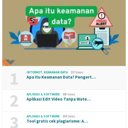
1
INTERNET
,
KEAMANAN DATA
337 Views
Apa Itu Keamanan Data? Pengert…
2
APLIKASI & SOFTWARE
308 Views
Aplikasi Edit Video Tanpa Wate…
3
APLIKASI & SOFTWARE
304 Views
Tool gratis cek plagiarisme: A…