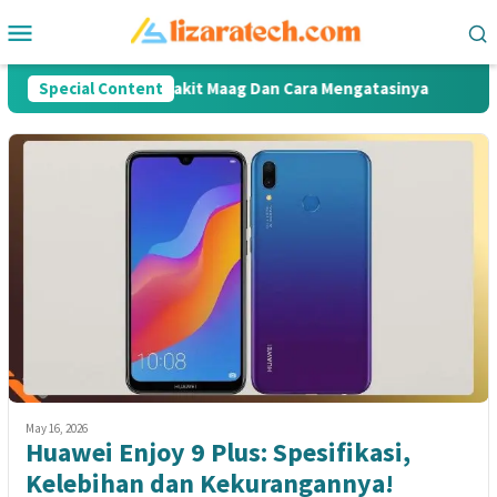
Skip
Mobile
to
Menu
content
Penyebab Penyakit Maag Dan Cara Mengatasinya
Special Content
Apa 
May 16, 2026
Huawei Enjoy 9 Plus: Spesifikasi,
Kelebihan dan Kekurangannya!