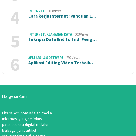
4
INTERNET
303 Views
Cara kerja Internet: Panduan L…
5
INTERNET
,
KEAMANAN DATA
303 Views
Enkripsi Data End to End: Peng…
6
APLIKASI & SOFTWARE
290 Views
Aplikasi Editing Video Terbaik…
Mengenai Kami
LizaraTech.com adalah media
informasi yang berfokus
pada edukasi digital melalui
berbagai jenis artikel