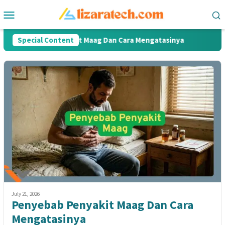
Skip
Mobile
to
Menu
content
enyebab Penyakit Maag Dan Cara Mengatasinya
Special Content
Apa Itu 
July 21, 2026
Penyebab Penyakit Maag Dan Cara
Mengatasinya