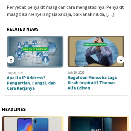
Penyebab penyakit maag dan cara mengatasinya. Penyakit
maag bisa menyerang siapa saja, baik anak muda, […]
RELATED NEWS
«
»
July 19, 2026
July 19, 2026
J
Gagal dan Mencoba Lagi:
Mencari Pasangan Hidup:
Kisah Inspiratif Thomas
Perhatikan 5 Langkah Ini!
d
Alfa Edison
t
HEADLINES