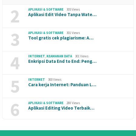
2
APLIKASI & SOFTWARE
305 Views
Aplikasi Edit Video Tanpa Wate…
3
APLIKASI & SOFTWARE
301 Views
Tool gratis cek plagiarisme: A…
4
INTERNET
,
KEAMANAN DATA
301 Views
Enkripsi Data End to End: Peng…
5
INTERNET
300 Views
Cara kerja Internet: Panduan L…
6
APLIKASI & SOFTWARE
288 Views
Aplikasi Editing Video Terbaik…